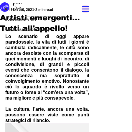
REA!
All Posts
Feb 10, 2021
2 min read
Artisti emergenti…
Collector's view
Tutti all'appello!
ReA! Flashback Friday
Lo scenario di oggi appare 
paradossale, la vita di tutti i giorni è 
cambiata radicalmente, le città sono 
ancora desolate con la scomparsa di 
quei momenti e luoghi di incontro, di 
condivisione, di grandi e piccoli 
eventi che consentono il dialogo, la 
conoscenza ma soprattutto il 
coinvolgimento emotivo. Nonostante 
ciò lo sguardo è rivolto verso un 
futuro o forse al “com’era una volta”, 
ma migliore e più consapevole.
La cultura, l’arte, ancora una volta, 
possono essere viste come punti 
strategici di rilancio.