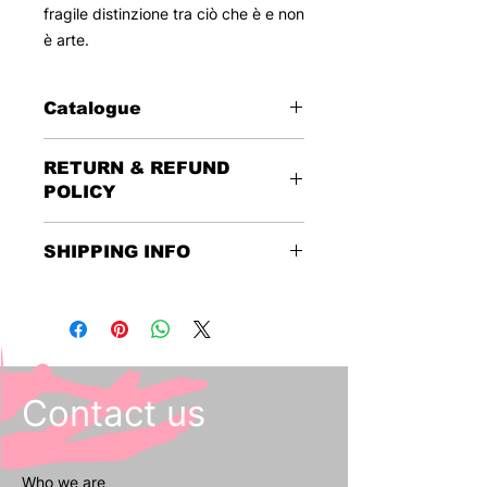
fragile distinzione tra ciò che è e non
è arte.
Catalogue
2025
RETURN & REFUND
Disegno - Pennarello su carta
POLICY
19,2 x 27,2
This reserved sale foresees no
SHIPPING INFO
returns or refunds.
Contact us
Who we
are