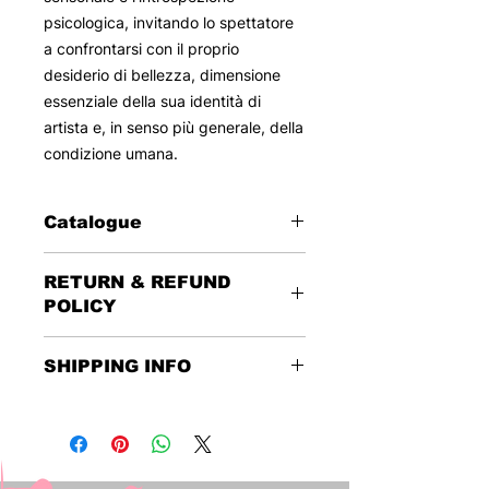
psicologica, invitando lo spettatore
a confrontarsi con il proprio
desiderio di bellezza, dimensione
essenziale della sua identità di
artista e, in senso più generale, della
condizione umana.
Catalogue
2024
RETURN & REFUND
Pittura - Olio su tela, acrilico su
POLICY
cartone e Nastro ritrovato
71 x 81
This reserved sale foresees no
SHIPPING INFO
returns or refunds.