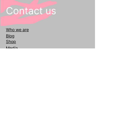
Contact us
Who we
are
Blog
Shop
Media
General inquiries
info@reafair.com
+393343135052
Subscribe to our Newsletter
Enter your email
address