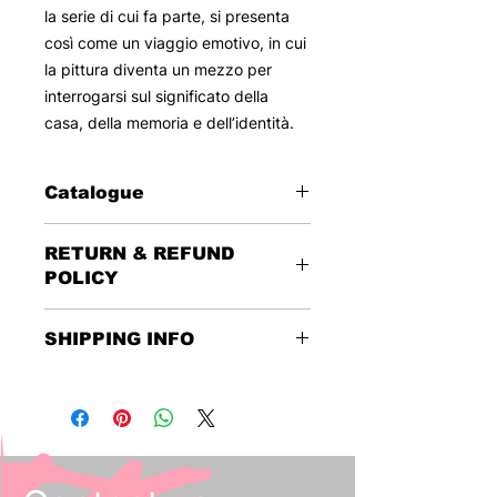
la serie di cui fa parte, si presenta
così come un viaggio emotivo, in cui
la pittura diventa un mezzo per
interrogarsi sul significato della
casa, della memoria e dell’identità.
Catalogue
Dipinto - Olio su tela
RETURN & REFUND
70x90
POLICY
This reserved sale foresees no
SHIPPING INFO
returns or refunds.