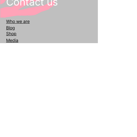
Contact us
Who we
are
Blog
Shop
Media
General inquiries
info@reafair.com
+393343135052
Subscribe to our Newsletter
Enter your email
address