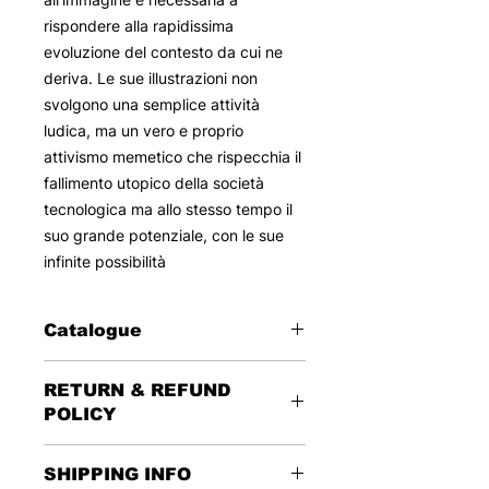
rispondere alla rapidissima
evoluzione del contesto da cui ne
deriva. Le sue illustrazioni non
svolgono una semplice attività
ludica, ma un vero e proprio
attivismo memetico che rispecchia il
fallimento utopico della società
tecnologica ma allo stesso tempo il
suo grande potenziale, con le sue
infinite possibilità
Catalogue
2024
RETURN & REFUND
Disegno - Disegno digitale su
POLICY
tavoletta in plastica
35 x 45
This reserved sale foresees no
SHIPPING INFO
returns or refunds.