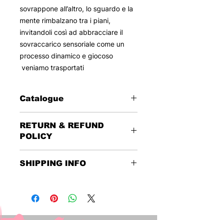
sovrappone all’altro, lo sguardo e la
mente rimbalzano tra i piani,
invitandoli così ad abbracciare il
sovraccarico sensoriale come un
processo dinamico e giocoso
veniamo trasportati
Catalogue
2025
RETURN & REFUND
Pittura - Misto su Tela
POLICY
55 x 45
This reserved sale foresees no
SHIPPING INFO
returns or refunds.