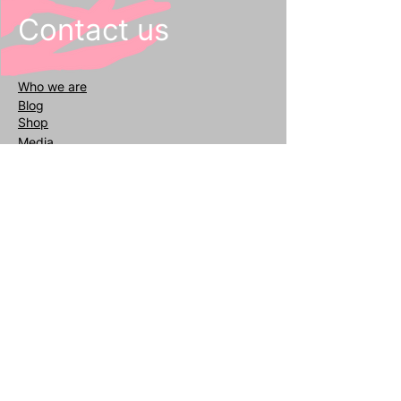
Contact us
Who we
are
Blog
Shop
Media
General inquiries
info@reafair.com
+393343135052
Subscribe to our Newsletter
Enter your email
address