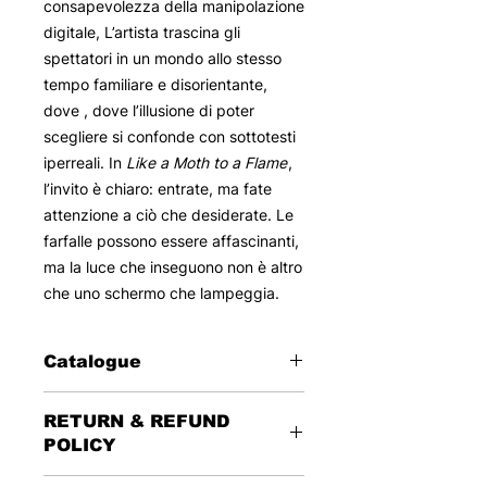
consapevolezza della manipolazione
digitale, L’artista trascina gli
spettatori in un mondo allo stesso
tempo familiare e disorientante,
dove , dove l’illusione di poter
scegliere si confonde con sottotesti
iperreali. In
Like a Moth to a Flame
,
l’invito è chiaro: entrate, ma fate
attenzione a ciò che desiderate. Le
farfalle possono essere affascinanti,
ma la luce che inseguono non è altro
che uno schermo che lampeggia.
Catalogue
2025
RETURN & REFUND
Installazione Video
POLICY
165 x 200
This reserved sale foresees no