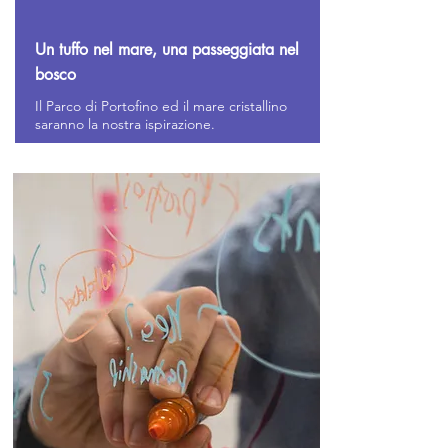
Un tuffo nel mare,
una passeggiata nel
bosco
Il Parco di Portofino ed il mare cristallino
saranno la nostra ispirazione.