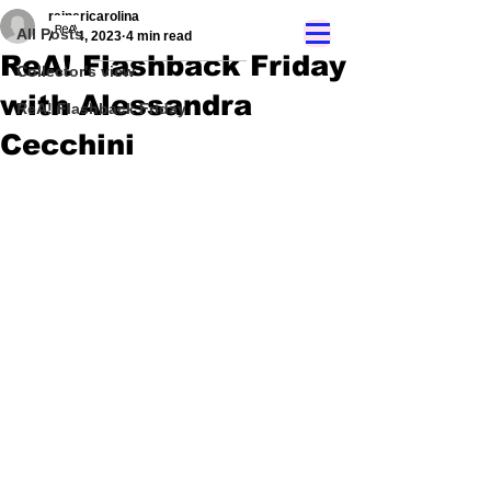
rainericarolina
All Posts
Aug 4, 2023
4 min read
ReA! Flashback Friday
Collector's view
with Alessandra
ReA! Flashback Friday
Cecchini