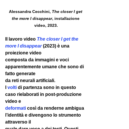
Alessandra Cecchini, 
The closer I get 
the more I disappear
, installazione 
video, 2023.
Il lavoro video 
The closer I get the 
more I disappear 
(2023) è una 
proiezione video 
composta da immagini e voci 
apparentemente umane che sono di 
fatto generate 
da reti neurali artificiali. 
I 
volti
 di partenza sono in questo 
caso rielaborati in post-produzione 
video e 
deformati
 così da renderne ambigua 
l’identità e divengono lo strumento 
attraverso il 
quale dare voce a dei testi. Questi 