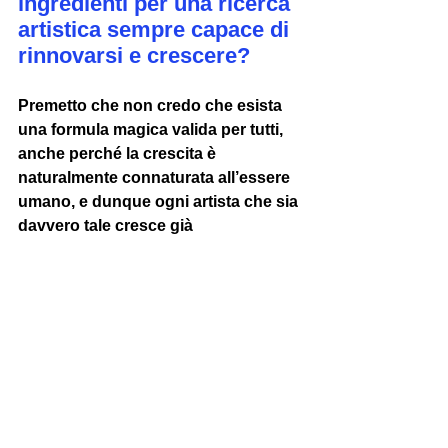
ingredienti per una ricerca 
artistica sempre capace di 
rinnovarsi e crescere?
Premetto che non credo che esista 
una formula magica valida per tutti, 
anche perché la crescita è 
naturalmente connaturata all’essere 
umano, e dunque ogni artista che sia 
davvero tale cresce già 
spontaneamente con la sua ricerca 
nel corso degli anni. Detto questo, 
secondo me sono fondamentali la 
voglia di mettersi in gioco e di 
sperimentare, e la curiosità: chi è 
curioso del mondo, chi si informa e 
si aggiorna (sulle novità dell’arte e 
della tecnologia, ma anche sulla 
storia e sull’attualità) saprà sempre 