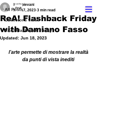
luciapievani
All Posts
Mar 17, 2023
3 min read
ReA! Flashback Friday
Collector's view
with Damiano Fasso
ReA! Flashback Friday
Updated:
Jun 18, 2023
l’arte permette di mostrare la realtà 
da punti di vista inediti 