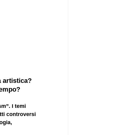
 artistica? 
 tempo?
m”. I temi 
tti controversi 
ogia, 