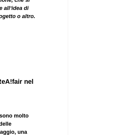
ione, che si 
all’idea di 
getto o altro.
eA!fair nel 
 sono molto 
delle 
raggio, una 