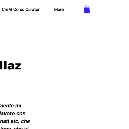
CreA! Corso Curatori
More
Ilaz
lmente
 mi 
lavoro con 
nati etc. che 