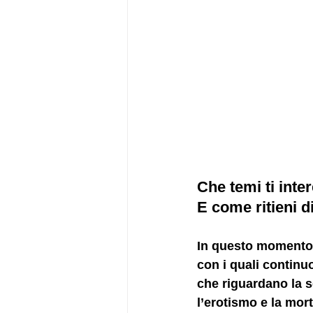
Che temi ti inte
E come ritieni d
In questo momento 
con i quali continuo
che riguardano la se
l’erotismo e la mort