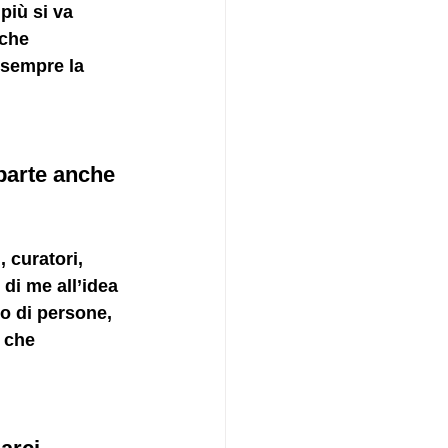
più si va 
 che 
 sempre la 
 parte anche 
 curatori, 
di me all’idea 
o di persone, 
 che 