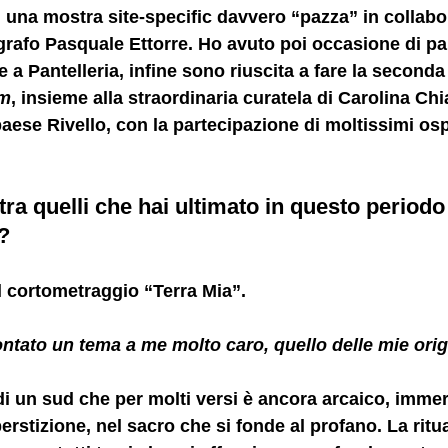
 una mostra site-specific davvero “pazza” in collabo
rafo Pasquale Ettorre. Ho avuto poi occasione di pa
 a Pantelleria, infine sono riuscita a fare la seconda
m
, insieme alla straordinaria curatela di Carolina Chia
aese Rivello, con la partecipazione di moltissimi ospi
ra quelli che hai ultimato in questo periodo 
?
l cortometraggio “Terra Mia”. 
ontato un tema a me molto caro, quello delle mie orig
i un sud che per molti versi è ancora arcaico, immer
perstizione, nel sacro che si fonde al profano. La ritual