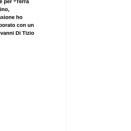
e per “Terra 
ino, 
asione ho 
aborato con un 
vanni Di Tizio 