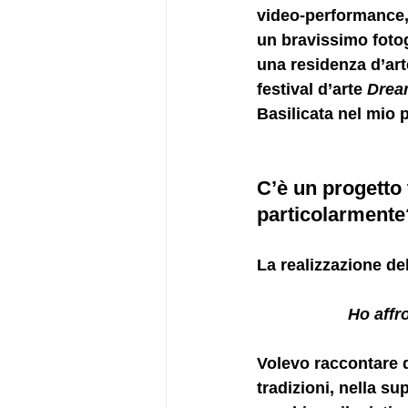
video-performance,
un bravissimo fotog
una residenza d’arte
festival d’arte 
Drea
Basilicata nel mio p
C’è un progetto t
particolarmente
La realizzazione de
H
o affr
Volevo raccontare d
tradizioni, nella su