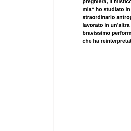
preghiera, il misti
mia” ho studiato in 
straordinario antro
lavorato in un’altr
bravissimo performe
che ha reinterpreta