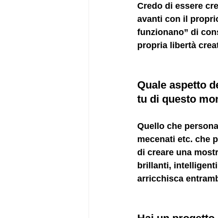
Credo di essere cre
avanti con il propr
funzionano” di con
propria libertà creat
Quale aspetto de
tu di questo m
Quello che person
mecenati etc. che 
di creare
 una mostr
brillanti, intellige
arricchisca entram