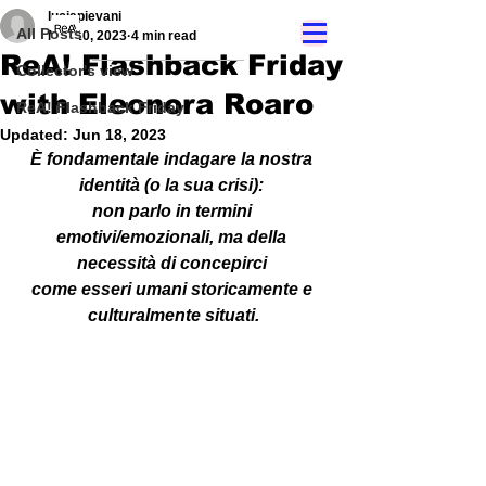
luciapievani
All Posts
Mar 10, 2023
4 min read
ReA! Flashback Friday
Collector's view
with Eleonora Roaro
ReA! Flashback Friday
Updated:
Jun 18, 2023
È fondamentale indagare la nostra 
identità (o la sua crisi): 
non parlo in termini 
emotivi/emozionali, ma della 
necessità di concepirci 
come esseri umani storicamente e 
culturalmente situati.