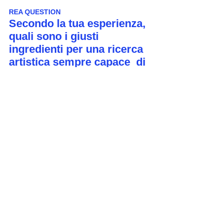
REA QUESTION 
Secondo la tua esperienza, 
quali sono i giusti 
ingredienti per una ricerca 
artistica sempre capace  di 
rinnovarsi e crescere? 
È fondamentale indagare la nostra 
identità (o la sua crisi): non parlo in 
termini emotivi/emozionali, ma della 
necessità di concepirci come esseri 
umani storicamente e culturalmente 
situati. Credo che il fulcro sia trovare 
ciò che è realmente nostro e cercare 
di dargli spazio e farlo crescere, 
senza però snaturarlo cercando di 
assecondare le mode del momento. 
È importante capire quali, tra le 